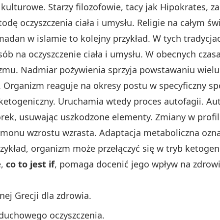
kulturowe. Starzy filozofowie, tacy jak Hipokrates, za
odę oczyszczenia ciała i umysłu. Religie na całym świ
madan w islamie to kolejny przykład. W tych tradycj
sób na oczyszczenie ciała i umysłu. W obecnych czas
zmu. Nadmiar pożywienia sprzyja powstawaniu wielu 
. Organizm reaguje na okresy postu w specyficzny s
 ketogeniczny. Uruchamia wtedy proces autofagii. Au
rek, usuwając uszkodzone elementy. Zmiany w profi
monu wzrostu wzrasta. Adaptacja metaboliczna oznacz
zykład, organizm może przełączyć się w tryb ketogeni
e,
co to jest if
, pomaga docenić jego wpływ na zdrowi
ej Grecji dla zdrowia.
 duchowego oczyszczenia.