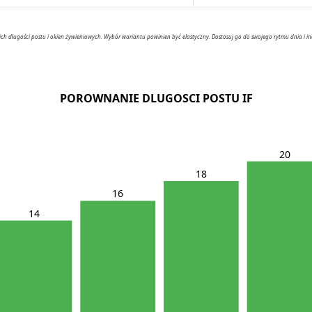
 długości postu i okien żywieniowych. Wybór wariantu powinien być elastyczny. Dostosuj go do swojego rytmu dnia i in
POROWNANIE DLUGOSCI POSTU IF
20
18
16
14