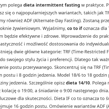
czym polega
dieta intermittent fasting
w praktyce. P
sz się o najpopularniejszych wariantach, takich jak T
y również ADF (Alternate-Day Fasting). Zostaną prz
 oknie żywieniowym. Wyjaśnimy,
co to if
oznacza dla
m będzie efektywne i zdrowe. Wprowadzenie do pra
lastyczność i możliwość dostosowania do indywidualn
tnieją dwie główne kategorie: TRF (Time-Restricted F
do swojego stylu życia i preferencji. Dlatego tak wa
enie postu przerywanego. Skoncentruj się na TRF (Ti
 postu i 8 godzin jedzenia. Model 18/6 to 18 godzin 
ziny jedzenia. Szczególnie opisz
dieta 14/10
. Polega 
z kolację o 19:00, a śniadanie o 9:00 następnego dni
luczowe dla skuteczności. Dieta IF co to oznacza t
jmuje 16 godzin postu. Omówienie wariantów ADF (Al