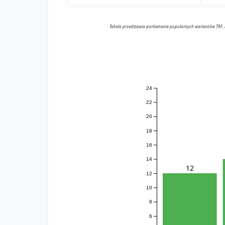
Tabela przedstawia porównanie popularnych wariantów TRF, ich
24
22
20
18
16
14
12
12
10
8
6