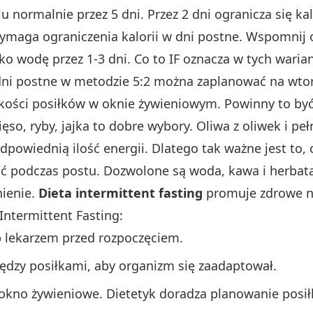
 normalnie przez 5 dni. Przez 2 dni ogranicza się kal
wymaga ograniczenia kalorii w dni postne. Wspomnij o
lko wodę przez 1-3 dni. Co to IF oznacza w tych wari
dni postne w metodzie 5:2 można zaplanować na wtorki
jakości posiłków w oknie żywieniowym. Powinny to b
o, ryby, jajka to dobre wybory. Oliwa z oliwek i peł
powiednią ilość energii. Dlatego tak ważne jest to,
ić podczas postu. Dozwolone są woda, kawa i herbat
ienie.
Dieta intermittent fasting
promuje zdrowe n
Intermittent Fasting:
ub lekarzem przed rozpoczęciem.
ędzy posiłkami, aby organizm się zaadaptował.
 okno żywieniowe. Dietetyk doradza planowanie posi