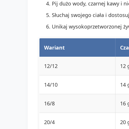
Pij dużo wody, czarnej kawy i 
Słuchaj swojego ciała i dosto
Unikaj wysokoprzetworzonej żyw
Wariant
Cza
12/12
12 
14/10
14 
16/8
16 
20/4
20 