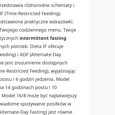
rzedstawia różnorodne schematy i
RF (Time-Restricted Feeding).
edstawione praktyczne wskazówki.
 Twojego codziennego menu. Twoje
ktycznych
intermittent fasting
ych potrzeb. Dieta IF oferuje
eeding) i ADF (Alternate-Day
żne jest zrozumienie dostępnych
me-Restricted Feeding), wyjaśniając
postu i 6 godzin jedzenia. Model
na 14 godzinach postu i 10
a. Model 16/8 może być najłatwiejszy
o świadome spożywanie posiłków w
ternate-Day Fasting) jest równie