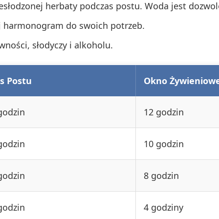
niesłodzonej herbaty podczas postu. Woda jest dozwo
suj harmonogram do swoich potrzeb.
ności, słodyczy i alkoholu.
s Postu
Okno Żywieniow
godzin
12 godzin
godzin
10 godzin
godzin
8 godzin
godzin
4 godziny