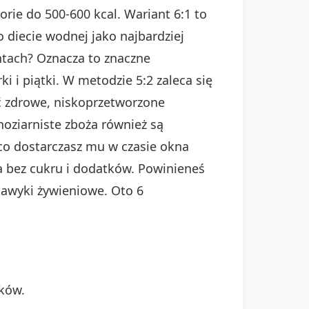
orie do 500-600 kcal. Wariant 6:1 to
 diecie wodnej jako najbardziej
antach? Oznacza to znaczne
 i piątki. W metodzie 5:2 zaleca się
yć zdrowe, niskoprzetworzone
noziarniste zboża również są
 co dostarczasz mu w czasie okna
a bez cukru i dodatków. Powinieneś
awyki żywieniowe. Oto 6
łków.