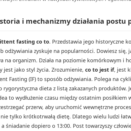
 historia i mechanizmy działania post
ttent fasting co to
. Przedstawia jego historyczne 
b odżywiania zyskuje na popularności. Dowiesz się, 
wa na organizm. Działa na poziomie komórkowym i ho
y jest jako styl życia. Zrozumienie,
co to jest if
, jest
ent Fasting (IF) to sposób odżywiania. Polega na cy
to rygorystyczna dieta z listą zakazanych produktów.
ea to wydłużenie czasu między ostatnim posiłkiem 
estrzegać przerw, aby uruchomić wewnętrzne procesy
, a nie tylko krótkotrwałą dietę. Dlatego wielu ludzi ł
, a śniadanie dopiero o 13:00. Post towarzyszy człow