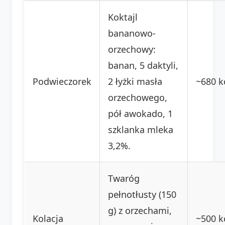
Koktajl
bananowo-
orzechowy:
banan, 5 daktyli,
Podwieczorek
2 łyżki masła
~680 k
orzechowego,
pół awokado, 1
szklanka mleka
3,2%.
Twaróg
pełnotłusty (150
g) z orzechami,
Kolacja
~500 k