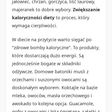
jałowiec, chrzan, gorczyca, liść laurowy,
majeranek to dobre wybory.
Zwiększanie
kaloryczności diety
to proces, który
wymaga cierpliwości.
W diecie na przytycie warto sięgać po
"zdrowe bomby kaloryczne". To produkty,
które dostarczają dużo energii. Są
jednocześnie bogate w składniki
odżywcze. Domowe batoniki musli z
orzechami i suszonymi owocami są
doskonałym wyborem. Koktajle na bazie
mleka, owoców, masła orzechowego i
awokado to kolejna opcja. Guacamole,
gofry z owocami i bitą śmietaną, sałatki z