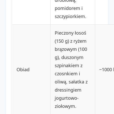
pomidorem i
szczypiorkiem.
Pieczony łosoś
(150 g) z ryżem
brązowym (100
g), duszonym
szpinakiem z
Obiad
~1000 
czosnkiem i
oliwą, sałatka z
dressingiem
jogurtowo-
ziołowym.