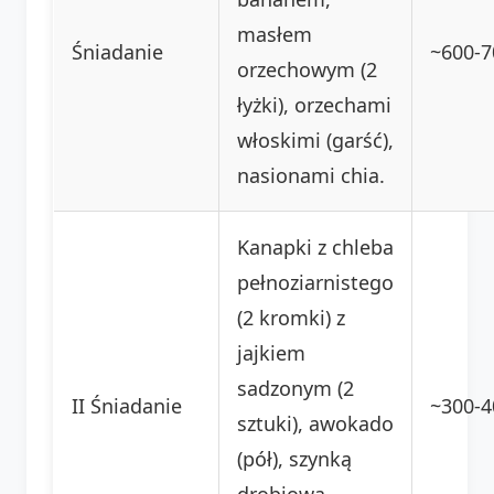
masłem
Śniadanie
~600-7
orzechowym (2
łyżki), orzechami
włoskimi (garść),
nasionami chia.
Kanapki z chleba
pełnoziarnistego
(2 kromki) z
jajkiem
sadzonym (2
II Śniadanie
~300-4
sztuki), awokado
(pół), szynką
drobiową,