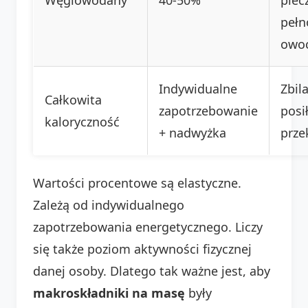
pełn
owo
Indywidualne
Zbil
Całkowita
zapotrzebowanie
posił
kaloryczność
+ nadwyżka
prze
Wartości procentowe są elastyczne.
Zależą od indywidualnego
zapotrzebowania energetycznego. Liczy
się także poziom aktywności fizycznej
danej osoby. Dlatego tak ważne jest, aby
makroskładniki na masę
były