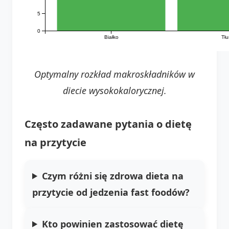
5
0
Białko
Tłu
Optymalny rozkład makroskładników w
diecie wysokokalorycznej.
Często zadawane pytania o dietę
na przytycie
Czym różni się zdrowa dieta na
przytycie od jedzenia fast foodów?
Kto powinien zastosować dietę