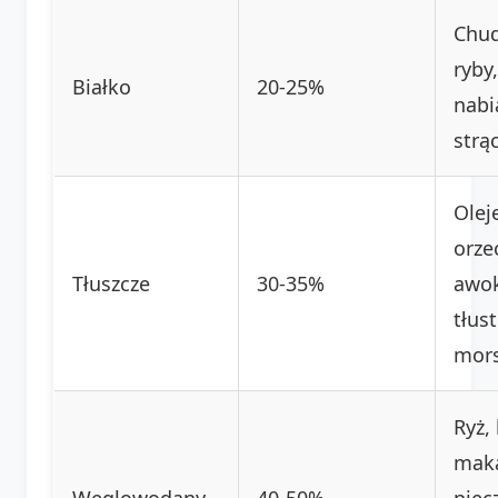
Chud
ryby,
Białko
20-25%
nabia
strą
Olej
orze
Tłuszcze
30-35%
awo
tłus
mors
Ryż,
maka
Węglowodany
40-50%
piec