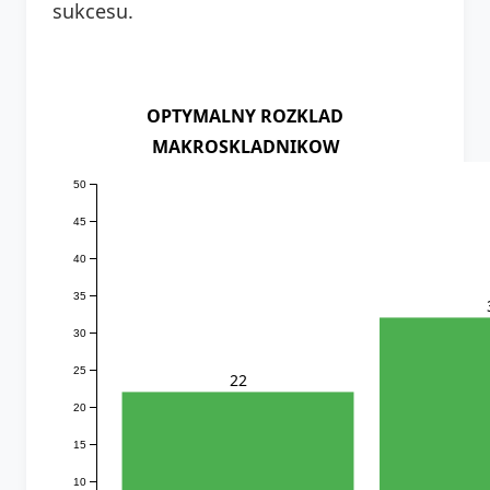
sukcesu.
OPTYMALNY ROZKLAD
MAKROSKLADNIKOW
50
45
40
35
30
25
22
20
15
10