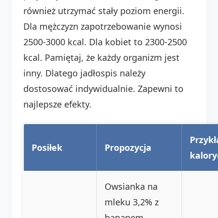
również utrzymać stały poziom energii.
Dla mężczyzn zapotrzebowanie wynosi
2500-3000 kcal. Dla kobiet to 2300-2500
kcal. Pamiętaj, że każdy organizm jest
inny. Dlatego jadłospis należy
dostosować indywidualnie. Zapewni to
najlepsze efekty.
Przyk
Posiłek
Propozycja
kalory
Owsianka na
mleku 3,2% z
bananem,