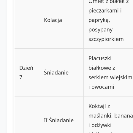
Omlet z białek z
pieczarkami i
Kolacja
papryką,
posypany
szczypiorkiem
Placuszki
Dzień
białkowe z
Śniadanie
7
serkiem wiejskim
i owocami
Koktajl z
maślanki, banana
II Śniadanie
i odżywki