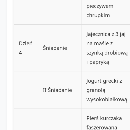
pieczywem
chrupkim
Jajecznica z 3 jaj
Dzień
na maśle z
Śniadanie
4
szynką drobiową
i papryką
Jogurt grecki z
II Śniadanie
granolą
wysokobiałkową
Pierś kurczaka
faszerowana