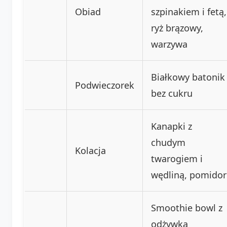
Obiad
szpinakiem i fetą,
ryż brązowy,
warzywa
Białkowy batonik
Podwieczorek
bez cukru
Kanapki z
chudym
Kolacja
twarogiem i
wędliną, pomidor
Smoothie bowl z
odżywką