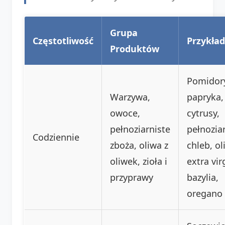
Grupa
Częstotliwość
Przykła
Produktów
Pomidor
Warzywa,
papryka,
owoce,
cytrusy,
pełnoziarniste
pełnozia
Codziennie
zboża, oliwa z
chleb, ol
oliwek, zioła i
extra vir
przyprawy
bazylia,
oregano