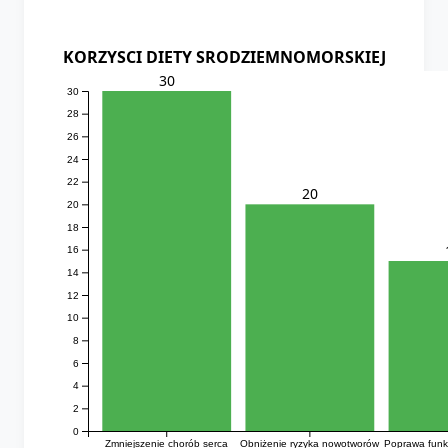
KORZYSCI DIETY SRODZIEMNOMORSKIEJ
30
30
28
26
24
22
20
20
18
16
14
12
10
8
6
4
2
0
Zmniejszenie chorób serca
Obniżenie ryzyka nowotworów
Poprawa funk