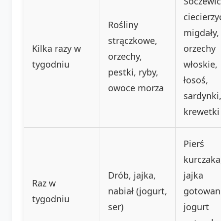
Soczewic
ciecierzy
Rośliny
migdały,
strączkowe,
Kilka razy w
orzechy
orzechy,
tygodniu
włoskie,
pestki, ryby,
łosoś,
owoce morza
sardynki
krewetki
Pierś
kurczaka
Drób, jajka,
jajka
Raz w
nabiał (jogurt,
gotowan
tygodniu
ser)
jogurt