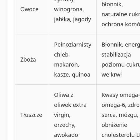
błonnik,
Owoce
winogrona,
naturalne cukr
jabłka, jagody
ochrona komó
Pełnoziarnisty
Błonnik, energ
chleb,
stabilizacja
Zboża
makaron,
poziomu cukr
kasze, quinoa
we krwi
Oliwa z
Kwasy omega-
oliwek extra
omega-6, zdro
Tłuszcze
virgin,
serca, mózgu,
orzechy,
obniżenie
awokado
cholesterolu 