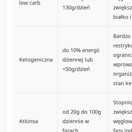
low carb
130g/dzień
zwięks
białko i
Bardzo
restryk
do 10% energii
ogranic
Ketogeniczna
dziennej lub
wprowa
<50g/dzień
organi
stan ke
Stopni
od 20g do 100g
zwiększ
Atkinsa
dziennie w
węglow
fazach
fazy ind