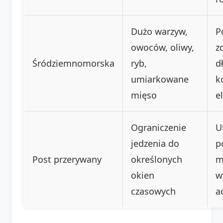
Dużo warzyw,
P
owoców, oliwy,
z
Śródziemnomorska
ryb,
d
umiarkowane
k
mięso
e
Ograniczenie
U
jedzenia do
p
Post przerywany
określonych
m
okien
w
czasowych
a