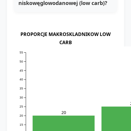
niskowęglowodanowej (low carb)?
PROPORCJE MAKROSKLADNIKOW LOW
CARB
55
50
45
40
35
30
25
20
20
15