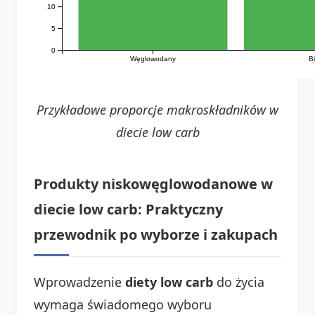
10
5
0
Węglowodany
B
Przykładowe proporcje makroskładników w
diecie low carb
Produkty niskowęglowodanowe w
diecie low carb: Praktyczny
przewodnik po wyborze i zakupach
Wprowadzenie
diety low carb
do życia
wymaga świadomego wyboru