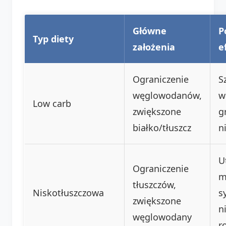
Główne
P
Typ diety
założenia
e
Ograniczenie
S
węglowodanów,
w
Low carb
zwiększone
g
białko/tłuszcz
n
U
Ograniczenie
m
tłuszczów,
Niskotłuszczowa
s
zwiększone
n
węglowodany
r