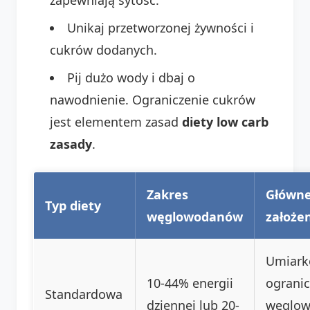
Unikaj przetworzonej żywności i
cukrów dodanych.
Pij dużo wody i dbaj o
nawodnienie. Ograniczenie cukrów
jest elementem zasad
diety low carb
zasady
.
Zakres
Główn
Typ diety
węglowodanów
założe
Umiar
10-44% energii
ogranic
Standardowa
dziennej lub 20-
węglow