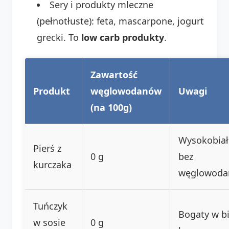
Sery i produkty mleczne
(pełnotłuste): feta, mascarpone, jogurt
grecki. To
low carb produkty
.
Zawartość
Produkt
węglowodanów
Uwagi
(na 100g)
Wysokobiał
Pierś z
0 g
bez
kurczaka
węglowod
Tuńczyk
Bogaty w bi
w sosie
0 g