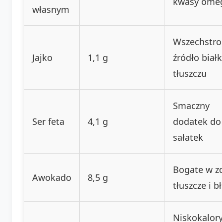
kwasy ome
własnym
Wszechstr
Jajko
1,1 g
źródło białk
tłuszczu
Smaczny
Ser feta
4,1 g
dodatek do
sałatek
Bogate w z
Awokado
8,5 g
tłuszcze i b
Niskokalor