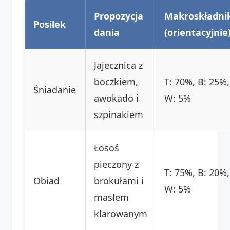
Propozycja
Makroskładni
Posiłek
dania
(orientacyjnie
Jajecznica z
boczkiem,
T: 70%, B: 25%,
Śniadanie
awokado i
W: 5%
szpinakiem
Łosoś
pieczony z
T: 75%, B: 20%,
Obiad
brokułami i
W: 5%
masłem
klarowanym