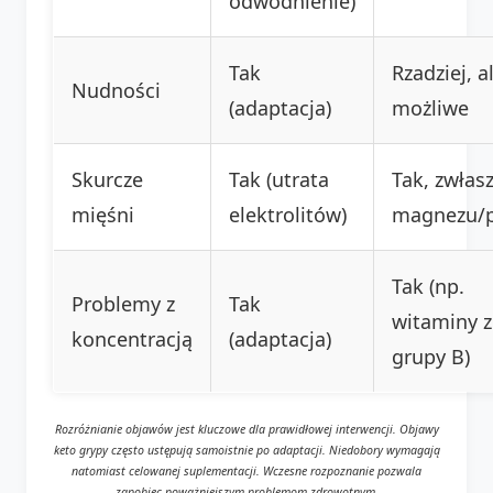
odwodnienie)
Tak
Rzadziej, a
Nudności
(adaptacja)
możliwe
Skurcze
Tak (utrata
Tak, zwłas
mięśni
elektrolitów)
magnezu/
Tak (np.
Problemy z
Tak
witaminy z
koncentracją
(adaptacja)
grupy B)
Rozróżnianie objawów jest kluczowe dla prawidłowej interwencji. Objawy
keto grypy
często ustępują samoistnie po adaptacji. Niedobory wymagają
natomiast celowanej suplementacji. Wczesne rozpoznanie pozwala
zapobiec poważniejszym problemom zdrowotnym.