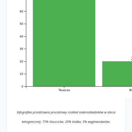
60
50
40
30
20
10
0
Tłuszcze
B
Infografika przedstawia procentowy rozkład makroskładników w diecie
ketogenicznej: 75% tłuszczów, 20% białka, 5% węglowodanów.