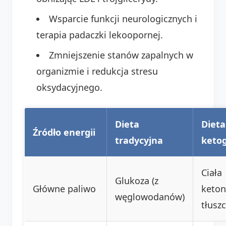
Wsparcie funkcji neurologicznych i
terapia padaczki lekoopornej.
Zmniejszenie stanów zapalnych w
organizmie i redukcja stresu
oksydacyjnego.
Dieta
Dieta
Źródło energii
tradycyjna
keto
Ciała
Glukoza (z
Główne paliwo
keton
węglowodanów)
tłusz