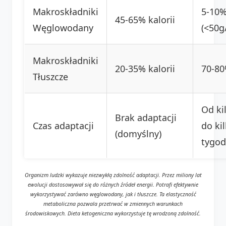
Makroskładniki
5-10%
45-65% kalorii
Węglowodany
(<50g
Makroskładniki
20-35% kalorii
70-80
Tłuszcze
Od ki
Brak adaptacji
Czas adaptacji
do ki
(domyślny)
tygod
Organizm ludzki wykazuje niezwykłą zdolność adaptacji. Przez miliony lat
ewolucji dostosowywał się do różnych źródeł energii. Potrafi efektywnie
wykorzystywać zarówno węglowodany, jak i tłuszcze. Ta elastyczność
metaboliczna pozwala przetrwać w zmiennych warunkach
środowiskowych. Dieta ketogeniczna wykorzystuje tę wrodzoną zdolność.